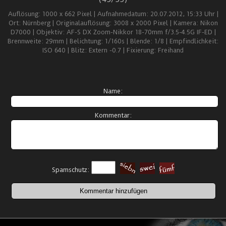
Auflösung: 1000 x 662 Pixel | Aufnahmedatum: 20.07.2012, 15:33 Uhr |
Ort: Nürnberg | Originalauflösung: 3008 x 2000 Pixel | Kamera: Nikon
D7000 | Objektiv: AF-S DX Zoom-Nikkor 18-70mm f/3.5-4.5G IF-ED |
Brennweite: 29mm | Belichtung: 1/160s | Blende: 1/8 | Empfindlichkeit:
ISO 640 | Blitz: Extern -0.7 | Fixierung: Freihand
Name:
Kommentar:
Spamschutz: