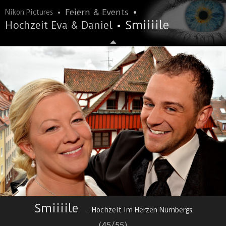
•
•
Feiern & Events
Nikon Pictures
•
Smiiiile
Hochzeit Eva & Daniel
Smiiiile
...Hochzeit im Herzen Nürnbergs
(45/55)