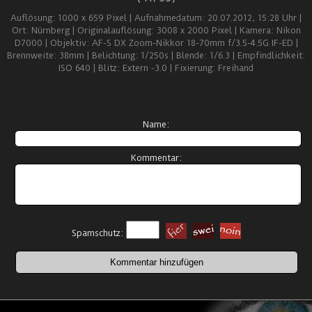
Auflösung: 1000 x 659 Pixel | Aufnahmedatum: 20.07.2012, 15:28 Uhr |
Ort: Nürnberg | Originalauflösung: 3008 x 2000 Pixel | Kamera: Nikon
D7000 | Objektiv: AF-S DX Zoom-Nikkor 18-70mm f/3.5-4.5G IF-ED |
Brennweite: 38mm | Belichtung: 1/250s | Blende: 1/6.3 | Empfindlichkeit:
ISO 640 | Blitz: Extern -3.0 | Fixierung: Freihand
Name:
Kommentar:
Spamschutz: