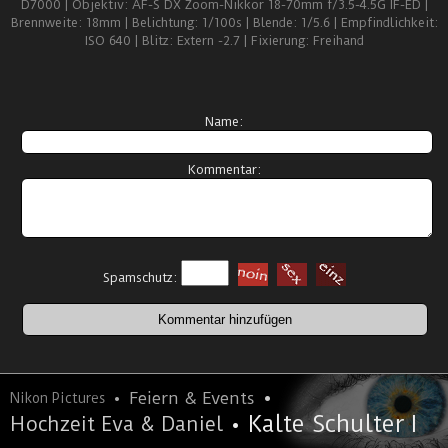
D7000 | Objektiv: AF-S DX Zoom-Nikkor 18-70mm f/3.5-4.5G IF-ED |
Brennweite: 18mm | Belichtung: 1/100s | Blende: 1/5.6 | Empfindlichkeit:
ISO 640 | Blitz: Extern -2.7 | Fixierung: Freihand
Name:
Kommentar:
Spamschutz:
•
•
Feiern & Events
Nikon Pictures
•
Kalte Schulter I
Hochzeit Eva & Daniel